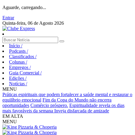
Aguarde, carregando...
Entrar
Quinta-feira, 06 de Agosto 2026
Início
/
Podcasts
/
Classificados
/
Colunas
/
Empregos
/
Guia Comercial
/
Edições
/
Notícias
/
MENU
Práticas espirituais que podem fortalecer a saúde mental e restaurar o
equilíbrio emocional
Fim da Copa do Mundo não encerra
oportunidades
Comércio próspero.
Espiritualidade revela os dias
mais favoráveis da semana
Inveja disfarçada de amizade
EM ALTA
MENU