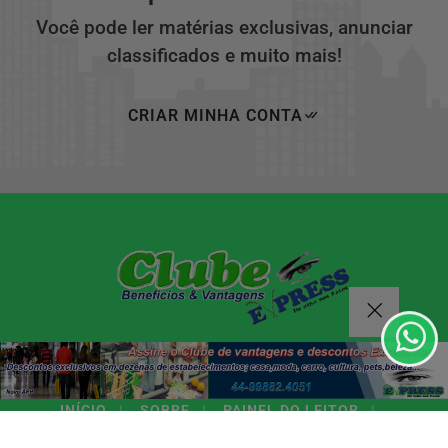
Você pode ler matérias exclusivas, anunciar
classificados e muito mais!
CRIAR MINHA CONTA
Termos de Uso e Privacidade
Esse site utiliza cookies para melhorar sua experiência
de navegação. Ao continuar o acesso, entendemos que
você concorda com nossos Termos de Uso e
Privacidade.
PARA MAIS INFORMAÇÕES,
ACESSE NOSSOS TERMOS
CLICANDO AQUI
PROSSEGUIR
INÍCIO
|
SOBRE
|
PAINEL DO LEITOR
|