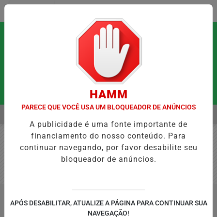
Entrar
HAMM
PARECE QUE VOCÊ USA UM BLOQUEADOR DE ANÚNCIOS
MENU
IRITUAIS QUE PODEM FORTALECER A SAÚDE MENTAL E RESTAURAR 
A publicidade é uma fonte importante de
EM ALTA
financiamento do nosso conteúdo. Para
continuar navegando, por favor desabilite seu
bloqueador de anúncios.
/PODCASTS
JORNAL DO MEIO DIA
APÓS DESABILITAR, ATUALIZE A PÁGINA PARA CONTINUAR SUA
BUSCAR
NAVEGAÇÃO!