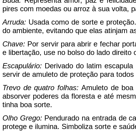
Buda:
Representa amor, paz e felicidad
pires com moedas ou arroz à sua volta, par
Arruda:
Usada como de sorte e proteção.
do ambiente, evitando que elas atinjam a
Chave:
Por servir para abrir e fechar por
e libertação, use no bolso do lado direito
Escapulário:
Derivado do latim escapula 
servir de amuleto de proteção para todos
Trevo de quatro folhas:
Amuleto de boa s
absorver poderes da floresta e até mesmo
tinha boa sorte.
Olho Grego:
Pendurado na entrada de cas
protege e ilumina. Simboliza sorte e saú