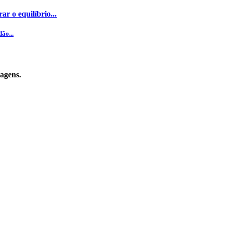
ar o equilíbrio...
ão...
sagens.