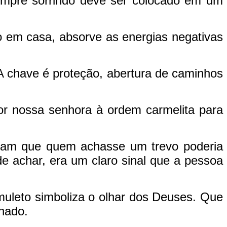
empre sorrindo deve ser colocado em um
 em casa, absorve as energias negativas
. A chave é proteção, abertura de caminhos
por nossa senhora à ordem carmelita para
avam que quem achasse um trevo poderia
de achar, era um claro sinal que a pessoa
uleto simboliza o olhar dos Deuses. Que
lhado.