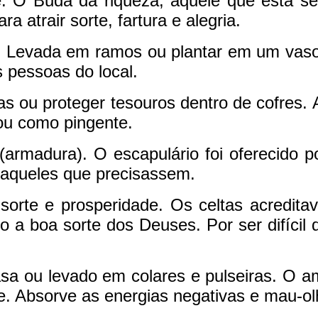
e. O Buda da riqueza, aquele que está s
a atrair sorte, fartura e alegria.
 Levada em ramos ou plantar em um vaso
s pessoas do local.
tas ou proteger tesouros dentro de cofres
 ou como pingente.
(armadura). O escapulário foi oferecido 
 aqueles que precisassem.
orte e prosperidade. Os celtas acredit
 a boa sorte dos Deuses. Por ser difícil 
a ou levado em colares e pulseiras. O am
de. Absorve as energias negativas e mau-o