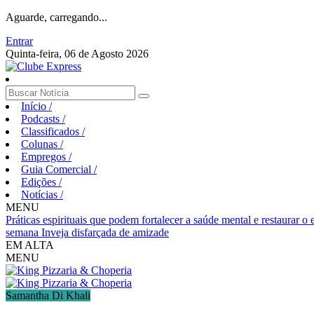
Aguarde, carregando...
Entrar
Quinta-feira, 06 de Agosto 2026
Início
/
Podcasts
/
Classificados
/
Colunas
/
Empregos
/
Guia Comercial
/
Edições
/
Notícias
/
MENU
Práticas espirituais que podem fortalecer a saúde mental e restaurar o
semana
Inveja disfarçada de amizade
EM ALTA
MENU
Samantha Di Khali