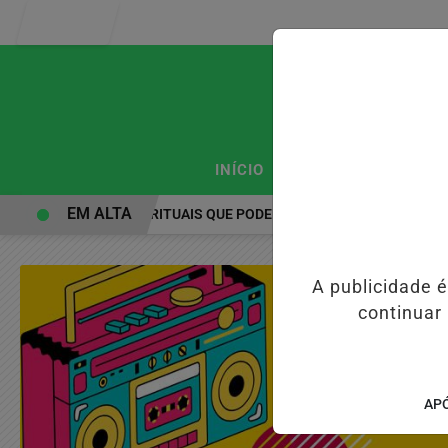
Entrar
/
/
INÍCIO
PODCASTS
CLA
EM ALTA
PRÁTICAS ESPIRITUAIS QUE PODEM FORTALECER A SAÚDE MENTAL 
A publicidade 
continuar
APÓ