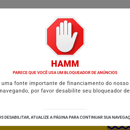
/
/
/
SSIFICADOS
COLUNAS
EMPREGOS
GUIA COMER
HAMM
E RESTAURAR O EQUILÍBRIO EMOCIONAL
FIM DA COPA DO MUND
PARECE QUE VOCÊ USA UM BLOQUEADOR DE ANÚNCIOS
é uma fonte importante de financiamento do nosso
 navegando, por favor desabilite seu bloqueador de
S DESABILITAR, ATUALIZE A PÁGINA PARA CONTINUAR SUA NAVEGA