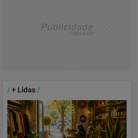
/
+ Lidas
/