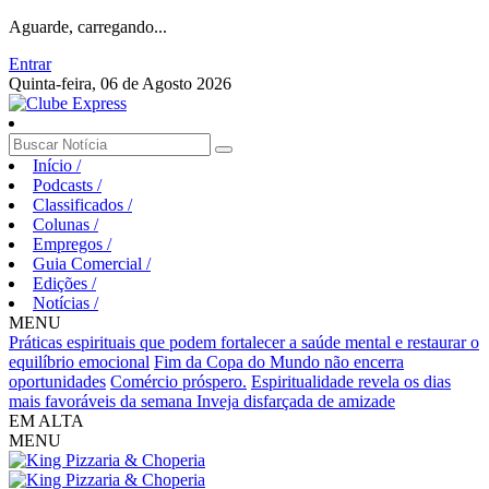
Aguarde, carregando...
Entrar
Quinta-feira, 06 de Agosto 2026
Início
/
Podcasts
/
Classificados
/
Colunas
/
Empregos
/
Guia Comercial
/
Edições
/
Notícias
/
MENU
Práticas espirituais que podem fortalecer a saúde mental e restaurar o
equilíbrio emocional
Fim da Copa do Mundo não encerra
oportunidades
Comércio próspero.
Espiritualidade revela os dias
mais favoráveis da semana
Inveja disfarçada de amizade
EM ALTA
MENU