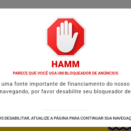
/
/
/
SSIFICADOS
COLUNAS
EMPREGOS
GUIA COMER
HAMM
L E RESTAURAR O EQUILÍBRIO EMOCIONAL
FIM DA COPA DO MUN
PARECE QUE VOCÊ USA UM BLOQUEADOR DE ANÚNCIOS
é uma fonte importante de financiamento do nosso
 navegando, por favor desabilite seu bloqueador de
S DESABILITAR, ATUALIZE A PÁGINA PARA CONTINUAR SUA NAVEGA