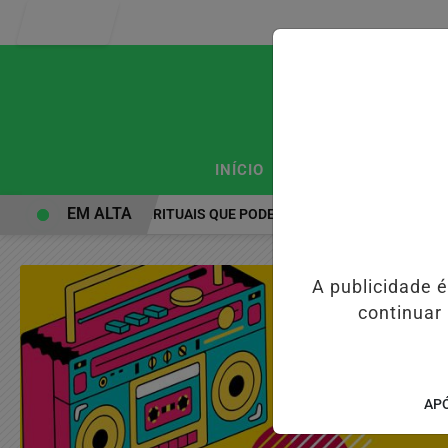
Entrar
/
/
INÍCIO
PODCASTS
CLA
EM ALTA
PRÁTICAS ESPIRITUAIS QUE PODEM FORTALECER A SAÚDE MENTA
A publicidade 
continuar
APÓ