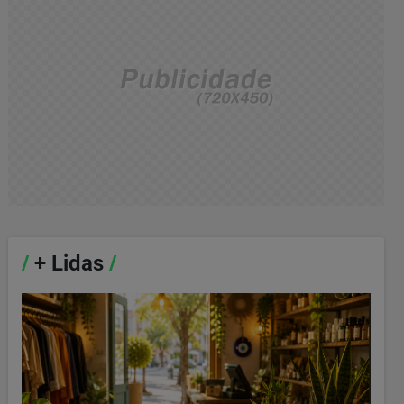
/
+ Lidas
/