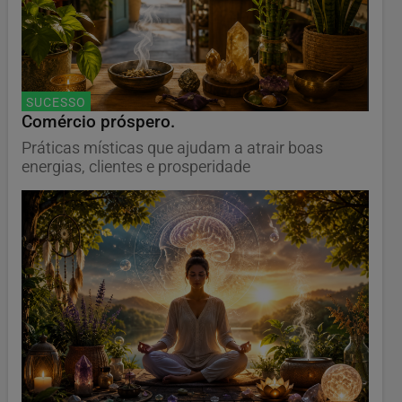
SUCESSO
Comércio próspero.
Práticas místicas que ajudam a atrair boas
energias, clientes e prosperidade