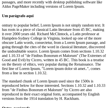
passages, and more recently with desktop publishing software like
Aldus PageMaker including versions of Lorem Ipsum.
Um parágrafo aqui
ontrary to popular belief, Lorem Ipsum is not simply random text. It
has roots in a piece of classical Latin literature from 45 BC, making
it over 2000 years old. Richard McClintock, a Latin professor at
Hampden-Sydney College in Virginia, looked up one of the more
obscure Latin words, consectetur, from a Lorem Ipsum passage, and
going through the cites of the word in classical literature, discovered
the undoubtable source. Lorem Ipsum comes from sections 1.10.32
and 1.10.33 of "de Finibus Bonorum et Malorum" (The Extremes of
Good and Evil) by Cicero, written in 45 BC. This book is a treatise
on the theory of ethics, very popular during the Renaissance. The
first line of Lorem Ipsum, "Lorem ipsum dolor sit amet..", comes
from a line in section 1.10.32.
The standard chunk of Lorem Ipsum used since the 1500s is
reproduced below for those interested. Sections 1.10.32 and 1.10.33
from "de Finibus Bonorum et Malorum" by Cicero are also
reproduced in their exact original form, accompanied by English
versions from the 1914 translation by H. Rackham.