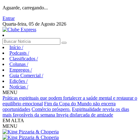
Aguarde, carregando...
Entrar
Quarta-feira, 05 de Agosto 2026
Início
/
Podcasts
/
Classificados
/
Colunas
/
Empregos
/
Guia Comercial
/
Edições
/
Notícias
/
MENU
Práticas espirituais que podem fortalecer a saúde mental e restaurar o
equilíbrio emocional
Fim da Copa do Mundo não encerra
oportunidades
Comércio próspero.
Espiritualidade revela os dias
mais favoráveis da semana
Inveja disfarçada de amizade
EM ALTA
MENU