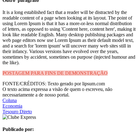
Outro parágrafo
It is a long established fact that a reader will be distracted by the
readable content of a page when looking at its layout. The point of
using Lorem Ipsum is that it has a more-or-less normal distribution
of letters, as opposed to using 'Content here, content here', making it
look like readable English. Many desktop publishing packages and
web page editors now use Lorem Ipsum as their default model text,
and a search for 'lorem ipsum' will uncover many web sites still in
their infancy. Various versions have evolved over the years,
sometimes by accident, sometimes on purpose (injected humour and
the like).
POSTAGEM PARA FINS DE DEMONSTRAÇÃO
FONTE/CRÉDITOS:
Texto gerado por lipsum.com
O texto acima expressa a visão de quem o escreveu, não
necessariamente a de nosso portal.
Coluna
Economia
Tesouro Direto
Publicado por: