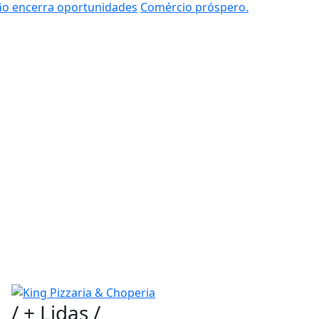
o encerra oportunidades
Comércio próspero.
/
+ Lidas
/