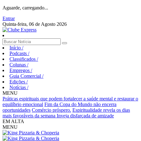
Aguarde, carregando...
Entrar
Quinta-feira, 06 de Agosto 2026
Início
/
Podcasts
/
Classificados
/
Colunas
/
Empregos
/
Guia Comercial
/
Edições
/
Notícias
/
MENU
Práticas espirituais que podem fortalecer a saúde mental e restaurar o
equilíbrio emocional
Fim da Copa do Mundo não encerra
oportunidades
Comércio próspero.
Espiritualidade revela os dias
mais favoráveis da semana
Inveja disfarçada de amizade
EM ALTA
MENU