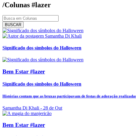
/Colunas
#lazer
BUSCAR
Samantha Di Khali
Significado dos símbolos do Halloween
Bem Estar #lazer
Significado dos símbolos do Halloween
Histórias contam que as bruxas participavam de festas de adoração realizadas 
Samantha Di Khali
- 28 de Out
Bem Estar #lazer