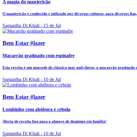
A magia do manjericão
O manjericão é conhecido e utilizado por diversas culturas, para diversos fins,.
Samantha Di Khali
- 15 de Jul
Bem Estar #lazer
Macarrão gratinado com espinafre
Esta receita é um upgrade do clássico mac and cheese, o macarrão gratinado 
Samantha Di Khali
- 10 de Jul
Bem Estar #lazer
Lombinho com abóbora e cebola
Alerta de receita boa para o almoço de domingo em família!
Samantha Di Khali
- 10 de Jul