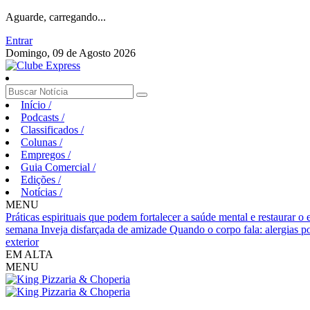
Aguarde, carregando...
Entrar
Domingo, 09 de Agosto 2026
Início
/
Podcasts
/
Classificados
/
Colunas
/
Empregos
/
Guia Comercial
/
Edições
/
Notícias
/
MENU
Práticas espirituais que podem fortalecer a saúde mental e restaurar o
semana
Inveja disfarçada de amizade
Quando o corpo fala: alergias p
exterior
EM ALTA
MENU