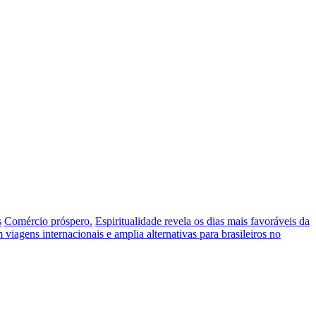
s
Comércio próspero.
Espiritualidade revela os dias mais favoráveis da
iagens internacionais e amplia alternativas para brasileiros no