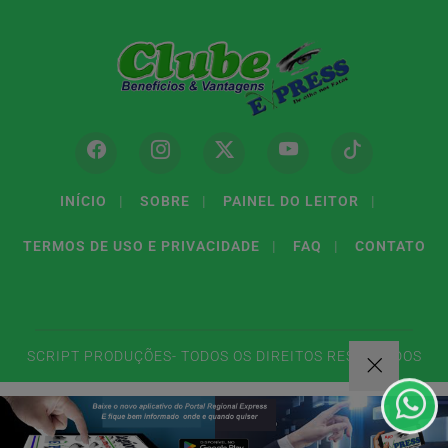
INÍCIO
|
SOBRE
|
PAINEL DO LEITOR
|
TERMOS DE USO E PRIVACIDADE
|
FAQ
|
CONTATO
Termos de Uso e Privacidade
Esse site utiliza cookies para melhorar sua experiência
de navegação. Ao continuar o acesso, entendemos que
você concorda com nossos Termos de Uso e
SCRIPT PRODUÇÕES- TODOS OS DIREITOS RESERVADOS
Privacidade.
PARA MAIS INFORMAÇÕES,
ACESSE NOSSOS TERMOS
CLICANDO AQUI
PROSSEGUIR