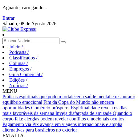
Aguarde, carregando...
Entrar
Sábado, 08 de Agosto 2026
Início
/
Podcasts
/
Classificados
/
Colunas
/
Empregos
/
Guia Comercial
/
Edições
/
Notícias
/
MENU
Práticas espirituais que podem fortalecer a saúde mental e restaurar o
equilíbrio emocional
Fim da Copa do Mundo não encerra
oportunidades
Comércio próspero.
Espiritualidade revela os dias
mais favoráveis da semana
Inveja disfarçada de amizade
Quando o
corpo fala: alergias podem revelar conflitos emocionais ocultos
Pagamento via Pix avança em viagens internacionais e amplia
alternativas para brasileiros no exterior
EM ALTA