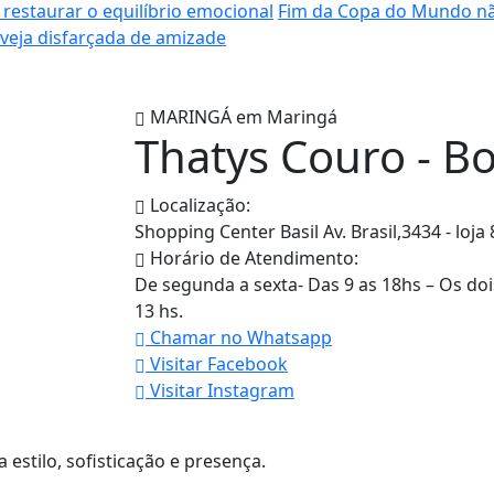
 restaurar o equilíbrio emocional
Fim da Copa do Mundo nã
nveja disfarçada de amizade
MARINGÁ em
Maringá
Thatys Couro - Bo
Localização:
Shopping Center Basil Av. Brasil,3434 - loj
Horário de Atendimento:
De segunda a sexta- Das 9 as 18hs – Os do
13 hs.
Chamar no Whatsapp
Visitar
Facebook
Visitar
Instagram
stilo, sofisticação e presença.