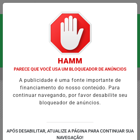
Entrar
HAMM
PARECE QUE VOCÊ USA UM BLOQUEADOR DE ANÚNCIOS
MENU
IS QUE PODEM FORTALECER A SAÚDE MENTAL E RESTAURAR O EQUIL
A publicidade é uma fonte importante de
EM ALTA
financiamento do nosso conteúdo. Para
continuar navegando, por favor desabilite seu
bloqueador de anúncios.
SÃO PAULO
APÓS DESABILITAR, ATUALIZE A PÁGINA PARA CONTINUAR SUA
Opinião: a pesada lupa da
NAVEGAÇÃO!