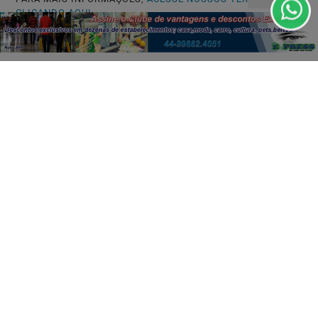
CLICANDO AQUI
PROSSEGUIR
Não possui uma conta?
Você pode ler matérias exclusivas, anunciar
classificados e muito mais!
CRIAR MINHA CONTA