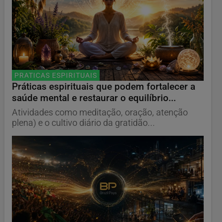
PRATICAS ESPIRITUAIS
Práticas espirituais que podem fortalecer a
saúde mental e restaurar o equilíbrio...
Atividades como meditação, oração, atenção
plena) e o cultivo diário da gratidão...