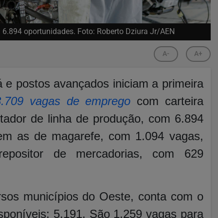
m 6.894 oportunidades. Foto: Roberto Dziura Jr/AEN
A-
A+
 e postos avançados iniciam a primeira
3.709 vagas de emprego
com carteira
ntador de linha de produção, com 6.894
cem as de magarefe, com 1.094 vagas,
epositor de mercadorias, com 629
rsos municípios do Oeste, conta com o
sponíveis: 5.191. São 1.259 vagas para