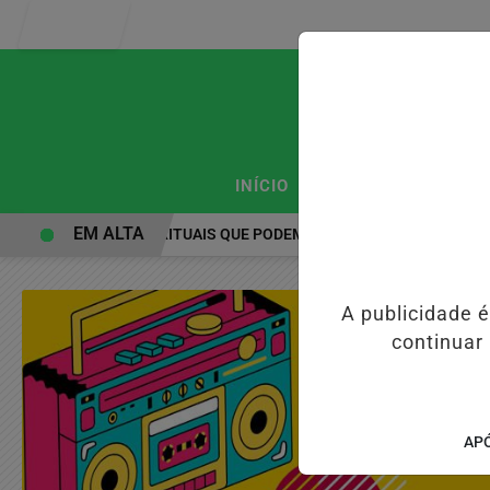
Entrar
/
/
INÍCIO
PODCASTS
CLA
EM ALTA
PRÁTICAS ESPIRITUAIS QUE PODEM FORTALECER A SAÚDE MENTAL E
A publicidade 
continuar
APÓ