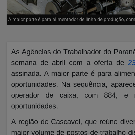
A maior parte é para alimentador de linha de produção, co
As Agências do Trabalhador do Paraná
semana de abril com a oferta de
2
assinada. A maior parte é para alime
oportunidades. Na sequência, apare
operador de caixa, com 884, e r
oportunidades.
A região de Cascavel, que reúne dive
maior volume de postos de trabalho di