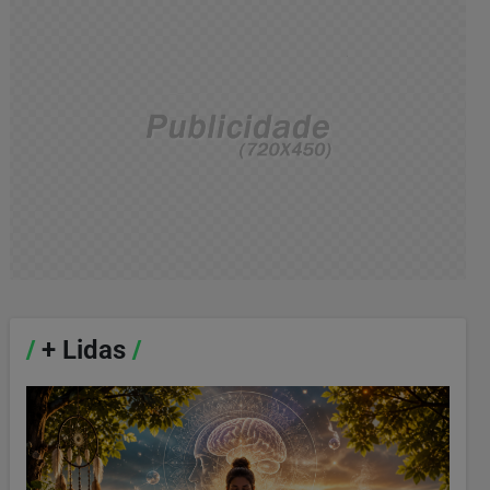
/
+ Lidas
/