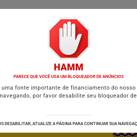
/
/
/
SSIFICADOS
COLUNAS
EMPREGOS
GUIA COMER
HAMM
L E RESTAURAR O EQUILÍBRIO EMOCIONAL
FIM DA COPA DO MUN
PARECE QUE VOCÊ USA UM BLOQUEADOR DE ANÚNCIOS
é uma fonte importante de financiamento do nosso
 navegando, por favor desabilite seu bloqueador de
S DESABILITAR, ATUALIZE A PÁGINA PARA CONTINUAR SUA NAVEGA