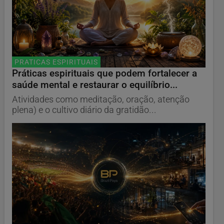
PRATICAS ESPIRITUAIS
Práticas espirituais que podem fortalecer a
saúde mental e restaurar o equilíbrio...
Atividades como meditação, oração, atenção
plena) e o cultivo diário da gratidão...