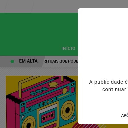
Entrar
/
/
INÍCIO
PODCASTS
CLA
EM ALTA
PRÁTICAS ESPIRITUAIS QUE PODEM FORTALECER A SAÚDE MENTA
A publicidade 
continuar
APÓ