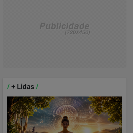
/
+ Lidas
/