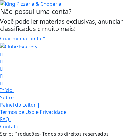
Não possui uma conta?
Você pode ler matérias exclusivas, anunciar
classificados e muito mais!
Criar minha conta
Início
|
Sobre
|
Painel do Leitor
|
Termos de Uso e Privacidade
Termos de Uso e Privacidade
|
FAQ
|
Esse site utiliza cookies para melhorar sua
Contato
experiência de navegação. Ao continuar o acesso,
Script Produções- Todos os direitos reservados
entendemos que você concorda com nossos Termos