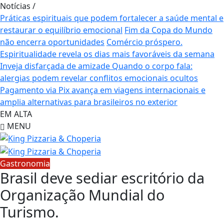
Notícias
/
Práticas espirituais que podem fortalecer a saúde mental e
restaurar o equilíbrio emocional
Fim da Copa do Mundo
não encerra oportunidades
Comércio próspero.
Espiritualidade revela os dias mais favoráveis da semana
Inveja disfarçada de amizade
Quando o corpo fala:
alergias podem revelar conflitos emocionais ocultos
Pagamento via Pix avança em viagens internacionais e
amplia alternativas para brasileiros no exterior
EM ALTA
MENU
Gastronomia
Brasil deve sediar escritório da
Organização Mundial do
Turismo.