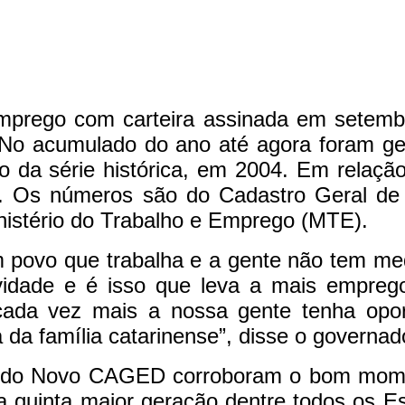
mprego com carteira assinada em setembr
No acumulado do ano até agora foram ge
io da série histórica, em 2004. Em relaç
. Os números são do Cadastro Geral d
inistério do Trabalho e Emprego (MTE).
 povo que trabalha e a gente não tem med
tividade e é isso que leva a mais empre
 cada vez mais a nossa gente tenha opor
a da família catarinense”, disse o governad
s do Novo CAGED corroboram o bom momen
 quinta maior geração dentre todos os Es