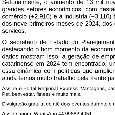
Setorialmente, o aumento de 13 mil no
grandes setores econômicos, com desta
comércio (+2.910) e a indústria (+3.11
dos nove primeiros meses de 2024, dos q
serviços.
O secretário de Estado do Planejamen
destacando o bom momento da economia c
dados mostram isso, a geração de empr
catarinense em 2024 tem encontrado, um
essa dinâmica com políticas que ampliem
ainda temos muito trabalho pela frente pa
Assine o Portal Regional Express. Vantagens, ben
Pet, bem estar, fitness e muito mais.
Divulgação gratuita de até dois eventos durante o an
Assine agora: WhatsApp 44.99882.4051