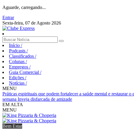
Aguarde, carregando...
Entrar
Sexta-feira, 07 de Agosto 2026
Início
/
Podcasts
/
Classificados
/
Colunas
/
Empregos
/
Guia Comercial
/
Edições
/
Notícias
/
MENU
Práticas espirituais que podem fortalecer a saúde mental e restaurar o
semana
Inveja disfarçada de amizade
EM ALTA
MENU
Bem Estar