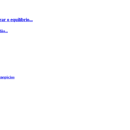
ar o equilíbrio...
ão...
 negócios