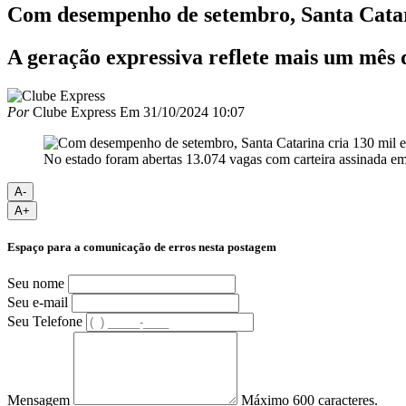
Com desempenho de setembro, Santa Catari
A geração expressiva reflete mais um mês 
Por
Clube Express
Em
31/10/2024 10:07
No estado foram abertas 13.074 vagas com carteira assinada e
A-
A+
Espaço para a comunicação de erros nesta postagem
Seu nome
Seu e-mail
Seu Telefone
Mensagem
Máximo 600 caracteres.