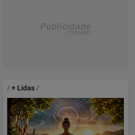
/
+ Lidas
/