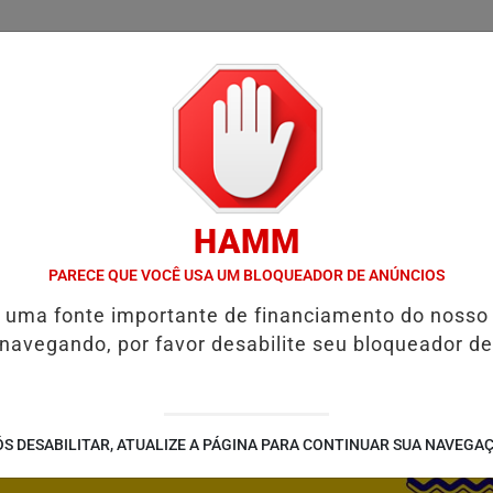
/
/
/
SSIFICADOS
COLUNAS
EMPREGOS
GUIA COMER
HAMM
E RESTAURAR O EQUILÍBRIO EMOCIONAL
FIM DA COPA DO MUNDO
PARECE QUE VOCÊ USA UM BLOQUEADOR DE ANÚNCIOS
é uma fonte importante de financiamento do nosso
 navegando, por favor desabilite seu bloqueador de
S DESABILITAR, ATUALIZE A PÁGINA PARA CONTINUAR SUA NAVEGA