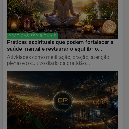
PRATICAS ESPIRITUAIS
Práticas espirituais que podem fortalecer a
saúde mental e restaurar o equilíbrio...
Atividades como meditação, oração, atenção
plena) e o cultivo diário da gratidão...