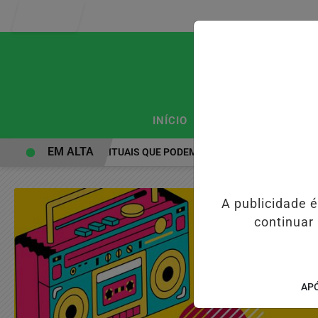
Entrar
/
/
INÍCIO
PODCASTS
CLA
EM ALTA
PRÁTICAS ESPIRITUAIS QUE PODEM FORTALECER A SAÚDE MENTAL 
A publicidade 
continuar
APÓ