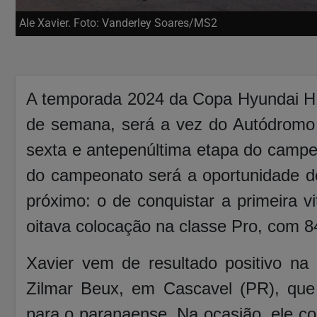
Ale Xavier. Foto: Vanderley Soares/MS2
A temporada 2024 da Copa Hyundai HB2
de semana, será a vez do Autódromo
sexta e antepenúltima etapa do campe
do campeonato será a oportunidade de
próximo: o de conquistar a primeira v
oitava colocação na classe Pro, com 8
Xavier vem de resultado positivo na
Zilmar Beux, em Cascavel (PR), que
para o paranaense. Na ocasião, ele c