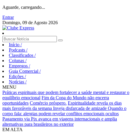
Aguarde, carregando...
Entrar
Domingo, 09 de Agosto 2026
Início
/
Podcasts
/
Classificados
/
Colunas
/
Empregos
/
Guia Comercial
/
Edições
/
Notícias
/
MENU
Práticas espirituais que podem fortalecer a saúde mental e restaurar o
equilíbrio emocional
Fim da Copa do Mundo não encerra
oportunidades
Comércio próspero.
Espiritualidade revela os dias
mais favoráveis da semana
Inveja disfarçada de amizade
Quando o
corpo fala: alergias podem revelar conflitos emocionais ocultos
Pagamento via Pix avança em viagens internacionais e amplia
alternativas para brasileiros no exterior
EM ALTA