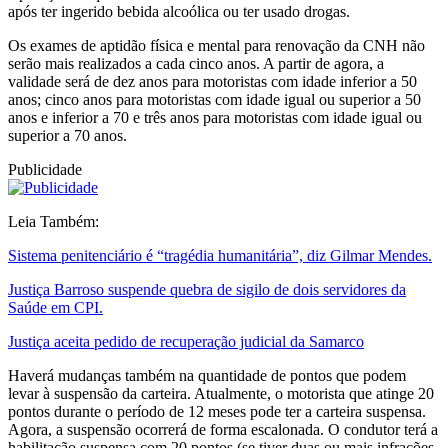
após ter ingerido bebida alcoólica ou ter usado drogas.
Os exames de aptidão física e mental para renovação da CNH não
serão mais realizados a cada cinco anos. A partir de agora, a
validade será de dez anos para motoristas com idade inferior a 50
anos; cinco anos para motoristas com idade igual ou superior a 50
anos e inferior a 70 e três anos para motoristas com idade igual ou
superior a 70 anos.
Publicidade
Leia Também:
Sistema penitenciário é “tragédia humanitária”, diz Gilmar Mendes.
Justiça Barroso suspende quebra de sigilo de dois servidores da
Saúde em CPI.
Justiça aceita pedido de recuperação judicial da Samarco
Haverá mudanças também na quantidade de pontos que podem
levar à suspensão da carteira. Atualmente, o motorista que atinge 20
pontos durante o período de 12 meses pode ter a carteira suspensa.
Agora, a suspensão ocorrerá de forma escalonada. O condutor terá a
habilitação suspensa com 20 pontos (se tiver duas ou mais infrações