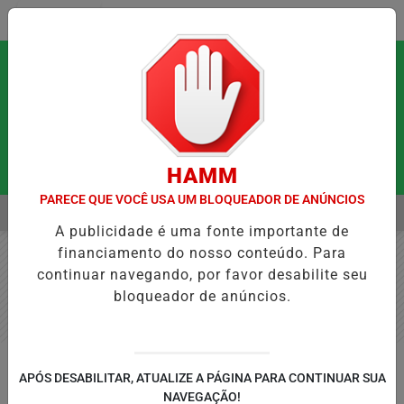
Entrar
HAMM
PARECE QUE VOCÊ USA UM BLOQUEADOR DE ANÚNCIOS
MENU
UE PODEM FORTALECER A SAÚDE MENTAL E RESTAURAR O EQUILÍBRI
A publicidade é uma fonte importante de
EM ALTA
financiamento do nosso conteúdo. Para
continuar navegando, por favor desabilite seu
bloqueador de anúncios.
GERAL
APÓS DESABILITAR, ATUALIZE A PÁGINA PARA CONTINUAR SUA
Oficinas, espetáculos no Teatro
NAVEGAÇÃO!