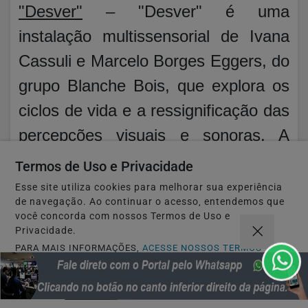
"Desver"
– "Desver" é uma
instalação multissensorial de Ivana
Cassuli e Marcelo Borges Eggers, do
grupo Blanche Bois, que explora os
ciclos de vida e a ressignificação das
percepções visuais e sonoras. A
mostra utiliza "glitch art", "vídeo
Termos de Uso e Privacidade
painting" e intervenções tecnológicas
Esse site utiliza cookies para melhorar sua experiência
de navegação. Ao continuar o acesso, entendemos que
para criar novas formas de ver e
você concorda com nossos Termos de Uso e
ouvir o mundo. Entrada gratuita.
Privacidade.
PARA MAIS INFORMAÇÕES,
ACESSE NOSSOS TERMOS
CLICANDO AQUI
Música
– Na quarta (4), às 18h, a
PROSSEGUIR
noite musical do projeto semanal