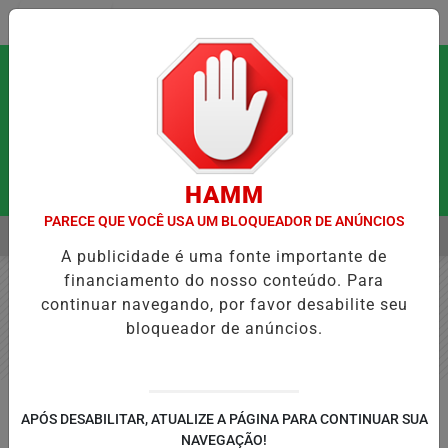
Entrar
HAMM
PARECE QUE VOCÊ USA UM BLOQUEADOR DE ANÚNCIOS
MENU
 QUE PODEM FORTALECER A SAÚDE MENTAL E RESTAURAR O EQUILÍ
A publicidade é uma fonte importante de
EM ALTA
financiamento do nosso conteúdo. Para
continuar navegando, por favor desabilite seu
bloqueador de anúncios.
GERAL
APÓS DESABILITAR, ATUALIZE A PÁGINA PARA CONTINUAR SUA
Posse do executivo e legislativo de
NAVEGAÇÃO!