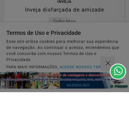
INVEJA
Inveja disfarçada de amizade
Saiba Mais
Termos de Uso e Privacidade
Esse site utiliza cookies para melhorar sua experiência
de navegação. Ao continuar o acesso, entendemos que
você concorda com nossos Termos de Uso e
Privacidade.
PARA MAIS INFORMAÇÕES,
ACESSE NOSSOS TERMOS
CLICANDO AQUI
PROSSEGUIR
SUCESSO
Comércio próspero.