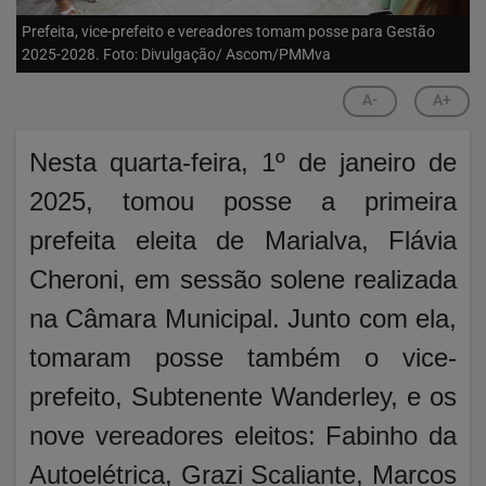
Prefeita, vice-prefeito e vereadores tomam posse para Gestão
2025-2028. Foto: Divulgação/ Ascom/PMMva
A-
A+
Nesta quarta-feira, 1º de janeiro de
2025, tomou posse a primeira
prefeita eleita de Marialva, Flávia
Cheroni, em sessão solene realizada
na Câmara Municipal. Junto com ela,
tomaram posse também o vice-
prefeito, Subtenente Wanderley, e os
nove vereadores eleitos: Fabinho da
Autoelétrica, Grazi Scaliante, Marcos