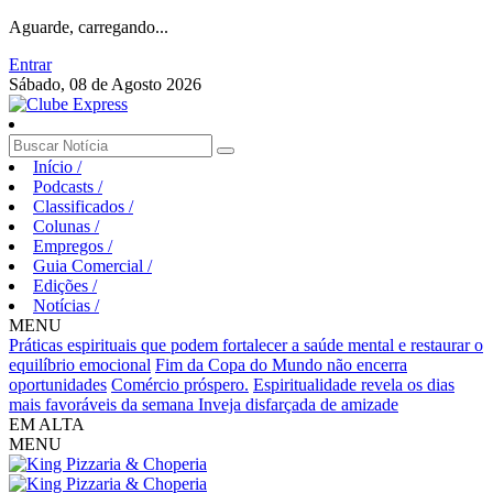
Aguarde, carregando...
Entrar
Sábado, 08 de Agosto 2026
Início
/
Podcasts
/
Classificados
/
Colunas
/
Empregos
/
Guia Comercial
/
Edições
/
Notícias
/
MENU
Práticas espirituais que podem fortalecer a saúde mental e restaurar o
equilíbrio emocional
Fim da Copa do Mundo não encerra
oportunidades
Comércio próspero.
Espiritualidade revela os dias
mais favoráveis da semana
Inveja disfarçada de amizade
EM ALTA
MENU