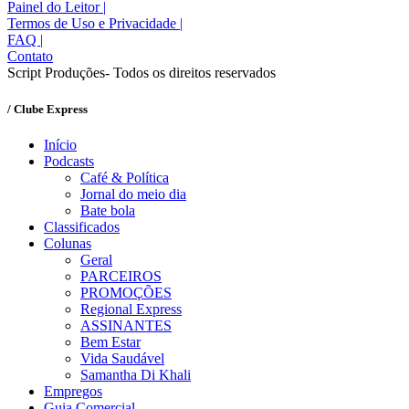
Painel do Leitor
|
Termos de Uso e Privacidade
|
FAQ
|
Contato
Script Produções- Todos os direitos reservados
/ Clube Express
Início
Podcasts
Café & Política
Jornal do meio dia
Bate bola
Classificados
Colunas
Geral
PARCEIROS
PROMOÇÕES
Regional Express
ASSINANTES
Bem Estar
Vida Saudável
Samantha Di Khali
Empregos
Guia Comercial