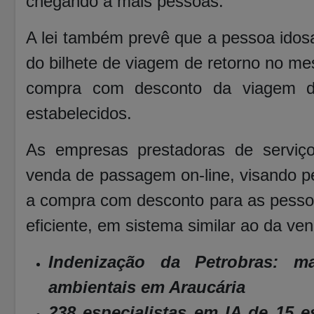
chegando a mais pessoas.
A lei também prevê que a pessoa idosa 
do bilhete de viagem de retorno no m
compra com desconto da viagem de
estabelecidos.
As empresas prestadoras de serviç
venda de passagem on-line, visando p
a compra com desconto para as pessoa
eficiente, em sistema similar ao da v
Indenização da Petrobras: m
ambientais em Araucária
238 especialistas em IA de 15 