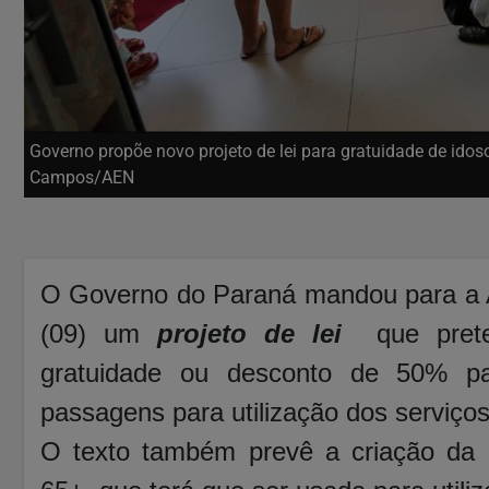
Governo propõe novo projeto de lei para gratuidade de idos
Campos/AEN
O Governo do Paraná mandou para a As
(09) um
projeto de lei
que pretend
gratuidade ou desconto de 50% pa
passagens para utilização dos serviços 
O texto também prevê a criação da 