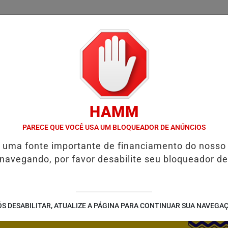
/
/
/
SSIFICADOS
COLUNAS
EMPREGOS
GUIA COMER
HAMM
E RESTAURAR O EQUILÍBRIO EMOCIONAL
FIM DA COPA DO MUNDO
PARECE QUE VOCÊ USA UM BLOQUEADOR DE ANÚNCIOS
é uma fonte importante de financiamento do nosso
 navegando, por favor desabilite seu bloqueador de
S DESABILITAR, ATUALIZE A PÁGINA PARA CONTINUAR SUA NAVEGA