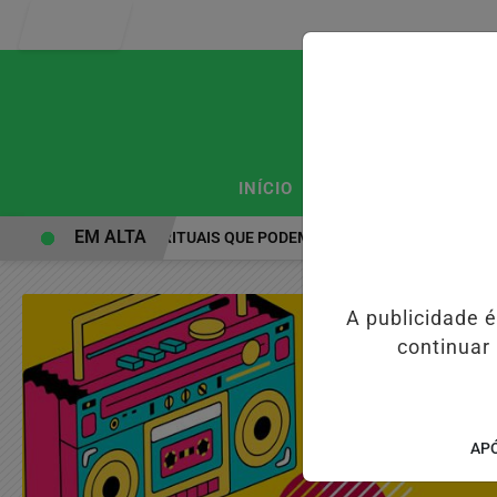
Entrar
/
/
INÍCIO
PODCASTS
CLA
EM ALTA
PRÁTICAS ESPIRITUAIS QUE PODEM FORTALECER A SAÚDE MENTAL 
A publicidade 
continuar
APÓ