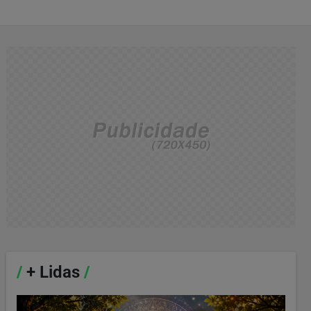
/
+ Lidas
/