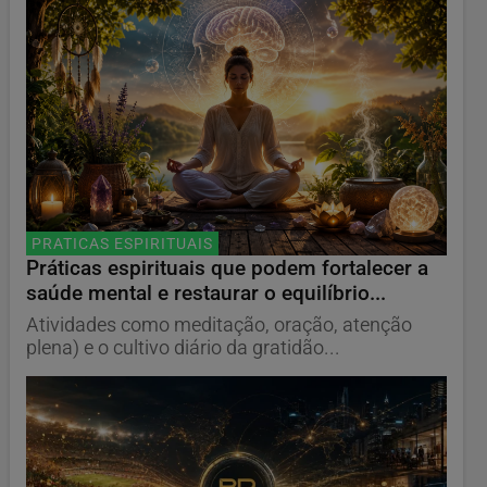
PRATICAS ESPIRITUAIS
Práticas espirituais que podem fortalecer a
saúde mental e restaurar o equilíbrio...
Atividades como meditação, oração, atenção
plena) e o cultivo diário da gratidão...