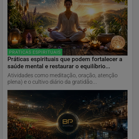
PRATICAS ESPIRITUAIS
Práticas espirituais que podem fortalecer a
saúde mental e restaurar o equilíbrio...
Atividades como meditação, oração, atenção
plena) e o cultivo diário da gratidão...