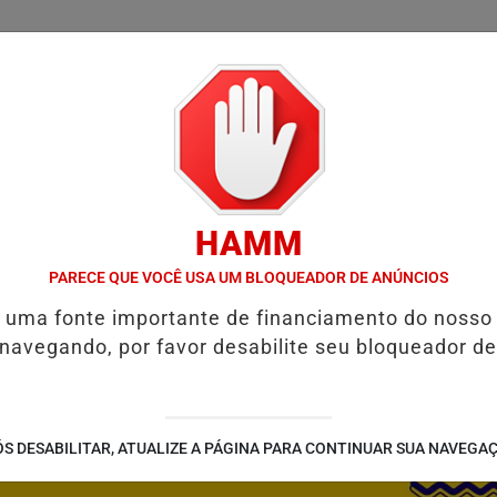
/
/
/
SSIFICADOS
COLUNAS
EMPREGOS
GUIA COMER
HAMM
 E RESTAURAR O EQUILÍBRIO EMOCIONAL
FIM DA COPA DO MUND
PARECE QUE VOCÊ USA UM BLOQUEADOR DE ANÚNCIOS
é uma fonte importante de financiamento do nosso
 navegando, por favor desabilite seu bloqueador de
S DESABILITAR, ATUALIZE A PÁGINA PARA CONTINUAR SUA NAVEGA