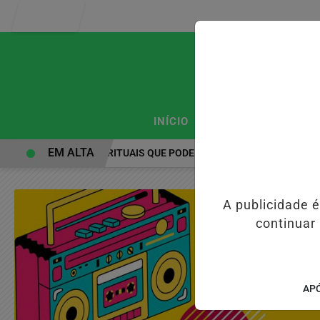
Entrar
/
/
INÍCIO
PODCASTS
CLA
EM ALTA
PRÁTICAS ESPIRITUAIS QUE PODEM FORTALECER A SAÚDE MENTAL
A publicidade 
continuar
APÓ