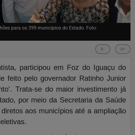
hões para os 399 municípios do Estado. Foto:
A-
A+
ista, participou em Foz do Iguaçu do
e feito pelo governador Ratinho Junior
o’. Trata-se do maior investimento já
tado, por meio da Secretaria da Saúde
diretos aos municípios até a ampliação
eletivas.