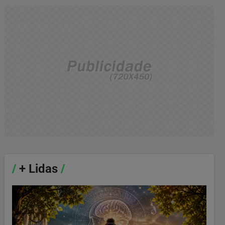
/
+ Lidas
/