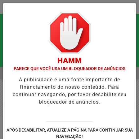
Entrar
HAMM
PARECE QUE VOCÊ USA UM BLOQUEADOR DE ANÚNCIOS
MENU
QUE PODEM FORTALECER A SAÚDE MENTAL E RESTAURAR O EQUILÍB
A publicidade é uma fonte importante de
EM ALTA
financiamento do nosso conteúdo. Para
continuar navegando, por favor desabilite seu
bloqueador de anúncios.
REGIONAL EXPRESS
APÓS DESABILITAR, ATUALIZE A PÁGINA PARA CONTINUAR SUA
Programa estadual de colégios
NAVEGAÇÃO!