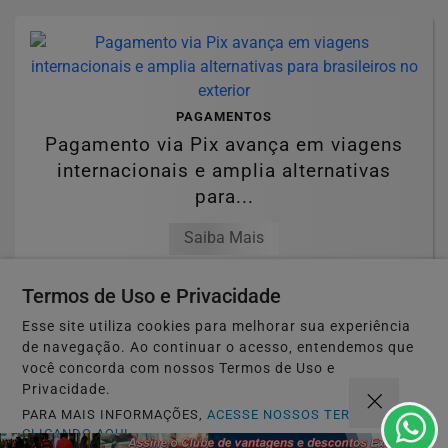
PAGAMENTOS
Pagamento via Pix avança em viagens
internacionais e amplia alternativas
para...
Saiba Mais
Termos de Uso e Privacidade
Esse site utiliza cookies para melhorar sua experiência
de navegação. Ao continuar o acesso, entendemos que
você concorda com nossos Termos de Uso e
SUCESSO
Privacidade.
Espiritualidade revela os dias mais
PARA MAIS INFORMAÇÕES,
ACESSE NOSSOS TERMOS
favoráveis da semana
CLICANDO AQUI