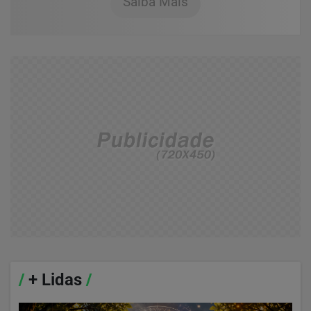
Saiba Mais
/
+ Lidas
/