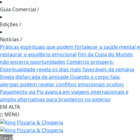
Guia Comercial
/
Edições
/
Notícias
/
Práticas espirituais que podem fortalecer a saúde mental e
restaurar o equilíbrio emocional
Fim da Copa do Mundo
não encerra oportunidades
Comércio próspero.
Espiritualidade revela os dias mais favoráveis da semana
Inveja disfarçada de amizade
Quando o corpo fala:
alergias podem revelar conflitos emocionais ocultos
Pagamento via Pix avança em viagens internacionais e
amplia alternativas para brasileiros no exterior
EM ALTA
MENU
Geral