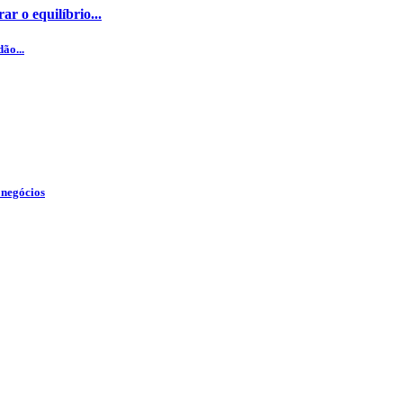
ar o equilíbrio...
ão...
 negócios