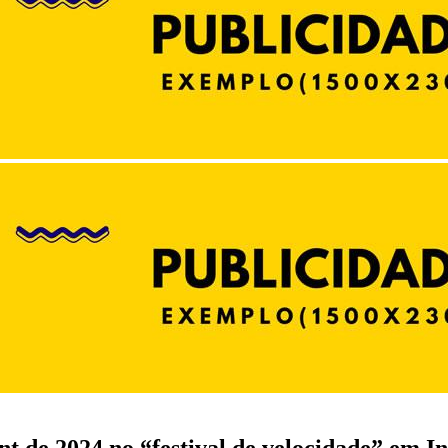
t de 2024 no “festival de velocidade” em In