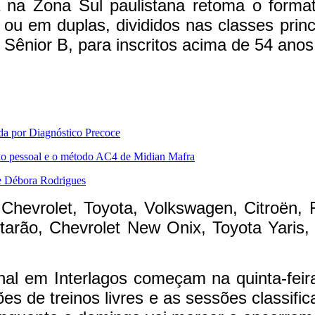
da na Zona Sul paulistana retoma o form
ou em duplas, divididos nas classes princ
 Sênior B, para inscritos acima de 54 anos
da por Diagnóstico Precoce
são pessoal e o método AC4 de Midian Mafra
de Débora Rodrigues
Chevrolet, Toyota, Volkswagen, Citroën, 
arão, Chevrolet New Onix, Toyota Yaris,
.
nal em Interlagos começam na quinta-feira
es de treinos livres e as sessões classific