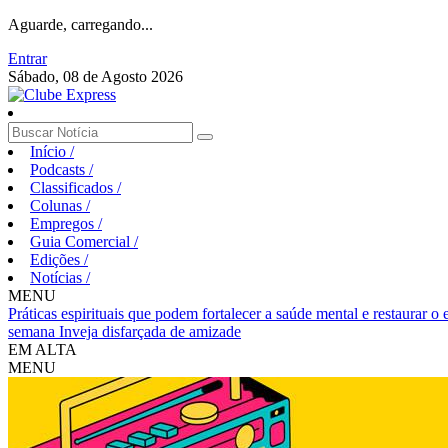
Aguarde, carregando...
Entrar
Sábado, 08 de Agosto 2026
Início
/
Podcasts
/
Classificados
/
Colunas
/
Empregos
/
Guia Comercial
/
Edições
/
Notícias
/
MENU
Práticas espirituais que podem fortalecer a saúde mental e restaurar o
semana
Inveja disfarçada de amizade
EM ALTA
MENU