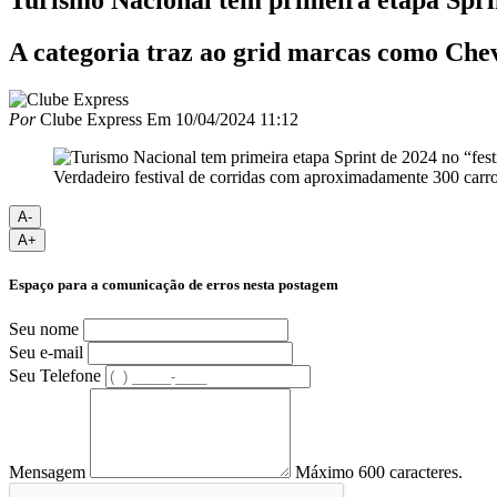
A categoria traz ao grid marcas como Chev
Por
Clube Express
Em
10/04/2024 11:12
Verdadeiro festival de corridas com aproximadamente 300 carr
A-
A+
Espaço para a comunicação de erros nesta postagem
Seu nome
Seu e-mail
Seu Telefone
Mensagem
Máximo 600 caracteres.