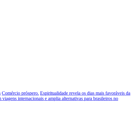
s
Comércio próspero.
Espiritualidade revela os dias mais favoráveis da
iagens internacionais e amplia alternativas para brasileiros no