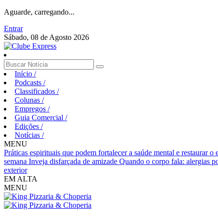
Aguarde, carregando...
Entrar
Sábado, 08 de Agosto 2026
Início
/
Podcasts
/
Classificados
/
Colunas
/
Empregos
/
Guia Comercial
/
Edições
/
Notícias
/
MENU
Práticas espirituais que podem fortalecer a saúde mental e restaurar o
semana
Inveja disfarçada de amizade
Quando o corpo fala: alergias p
exterior
EM ALTA
MENU