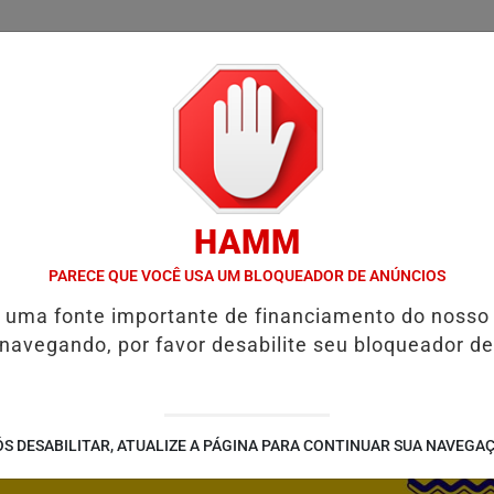
/
/
/
SSIFICADOS
COLUNAS
EMPREGOS
GUIA COMER
HAMM
ENTAL E RESTAURAR O EQUILÍBRIO EMOCIONAL
FIM DA COPA DO
PARECE QUE VOCÊ USA UM BLOQUEADOR DE ANÚNCIOS
é uma fonte importante de financiamento do nosso
 navegando, por favor desabilite seu bloqueador de
S DESABILITAR, ATUALIZE A PÁGINA PARA CONTINUAR SUA NAVEGA