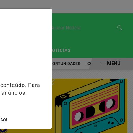
SÁBADO, 08 DE AGOSTO 2026
/
/
CIAL
EDIÇÕES
NOTÍCIAS
MENU
 MUNDO NÃO ENCERRA OPORTUNIDADES
COMÉRCIO PRÓSPERO.
 conteúdo. Para
 anúncios.
ÇÃO!