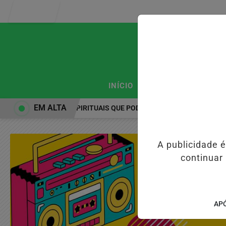
Entrar
/
/
INÍCIO
PODCASTS
CLA
EM ALTA
PRÁTICAS ESPIRITUAIS QUE PODEM FORTALECER A SAÚDE M
A publicidade 
continuar
APÓ