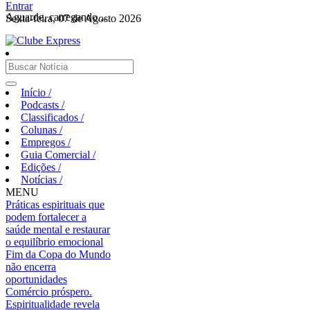
Entrar
Aguarde, carregando...
Sexta-feira, 07 de Agosto 2026
Início
/
Podcasts
/
Classificados
/
Colunas
/
Empregos
/
Guia Comercial
/
Edições
/
Notícias
/
MENU
Práticas espirituais que
podem fortalecer a
saúde mental e restaurar
o equilíbrio emocional
Fim da Copa do Mundo
não encerra
oportunidades
Comércio próspero.
Espiritualidade revela