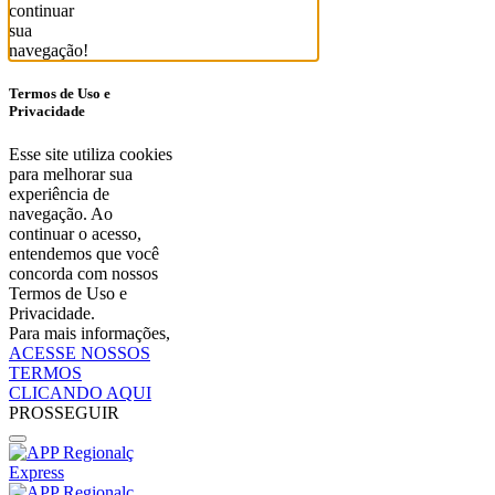
continuar
sua
navegação!
Termos de Uso e
Privacidade
Esse site utiliza cookies
para melhorar sua
experiência de
navegação. Ao
continuar o acesso,
entendemos que você
concorda com nossos
Termos de Uso e
Privacidade.
Para mais informações,
ACESSE NOSSOS
TERMOS
CLICANDO AQUI
PROSSEGUIR