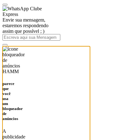
Clube
Express
Envie sua mensagem,
estaremos respondendo
assim que possível ; )
HAMM
parece
que
você
usa
um
bloqueador
de
anúncios
A
publicidade