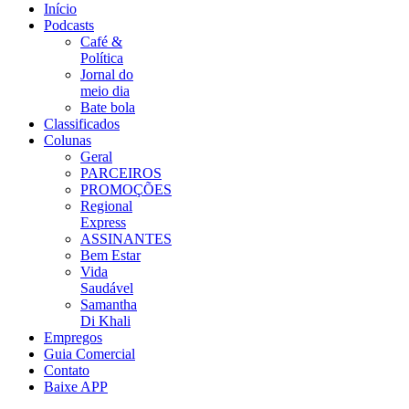
Início
Podcasts
Café &
Política
Jornal do
meio dia
Bate bola
Classificados
Colunas
Geral
PARCEIROS
PROMOÇÕES
Regional
Express
ASSINANTES
Bem Estar
Vida
Saudável
Samantha
Di Khali
Empregos
Guia Comercial
Contato
Baixe APP