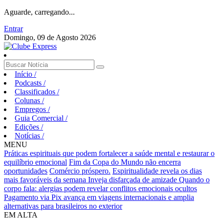
Aguarde, carregando...
Entrar
Domingo, 09 de Agosto 2026
Início
/
Podcasts
/
Classificados
/
Colunas
/
Empregos
/
Guia Comercial
/
Edições
/
Notícias
/
MENU
Práticas espirituais que podem fortalecer a saúde mental e restaurar o
equilíbrio emocional
Fim da Copa do Mundo não encerra
oportunidades
Comércio próspero.
Espiritualidade revela os dias
mais favoráveis da semana
Inveja disfarçada de amizade
Quando o
corpo fala: alergias podem revelar conflitos emocionais ocultos
Pagamento via Pix avança em viagens internacionais e amplia
alternativas para brasileiros no exterior
EM ALTA