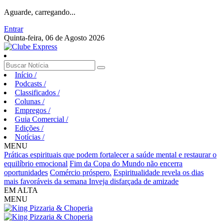
Aguarde, carregando...
Entrar
Quinta-feira, 06 de Agosto 2026
Início
/
Podcasts
/
Classificados
/
Colunas
/
Empregos
/
Guia Comercial
/
Edições
/
Notícias
/
MENU
Práticas espirituais que podem fortalecer a saúde mental e restaurar o
equilíbrio emocional
Fim da Copa do Mundo não encerra
oportunidades
Comércio próspero.
Espiritualidade revela os dias
mais favoráveis da semana
Inveja disfarçada de amizade
EM ALTA
MENU