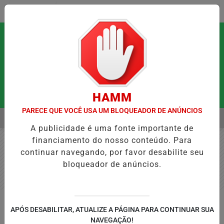
Entrar
HAMM
PARECE QUE VOCÊ USA UM BLOQUEADOR DE ANÚNCIOS
MENU
QUE PODEM FORTALECER A SAÚDE MENTAL E RESTAURAR O EQUILÍBR
A publicidade é uma fonte importante de
EM ALTA
financiamento do nosso conteúdo. Para
continuar navegando, por favor desabilite seu
bloqueador de anúncios.
SAMANTHA DI KHALI
APÓS DESABILITAR, ATUALIZE A PÁGINA PARA CONTINUAR SUA
As cores que nos cercam: a
NAVEGAÇÃO!