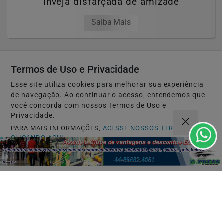
Inveja disfarçada de amizade
Saiba Mais
Termos de Uso e Privacidade
Esse site utiliza cookies para melhorar sua experiência
de navegação. Ao continuar o acesso, entendemos que
você concorda com nossos Termos de Uso e
Privacidade.
PARA MAIS INFORMAÇÕES,
ACESSE NOSSOS TERMOS
CLICANDO AQUI
PROSSEGUIR
SUCESSO
Comércio próspero.