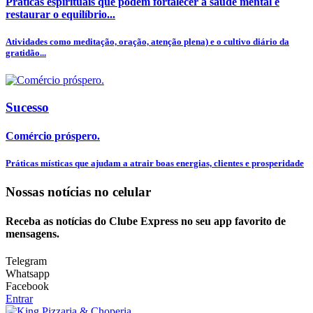
Práticas espirituais que podem fortalecer a saúde mental e
restaurar o equilíbrio...
Atividades como meditação, oração, atenção plena) e o cultivo diário da
gratidão...
Sucesso
Comércio próspero.
Práticas místicas que ajudam a atrair boas energias, clientes e prosperidade
Nossas notícias
no celular
Receba as notícias do Clube Express no seu app favorito de
mensagens.
Telegram
Whatsapp
Facebook
Entrar