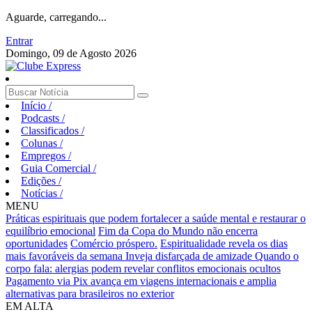
Aguarde, carregando...
Entrar
Domingo, 09 de Agosto 2026
Início
/
Podcasts
/
Classificados
/
Colunas
/
Empregos
/
Guia Comercial
/
Edições
/
Notícias
/
MENU
Práticas espirituais que podem fortalecer a saúde mental e restaurar o
equilíbrio emocional
Fim da Copa do Mundo não encerra
oportunidades
Comércio próspero.
Espiritualidade revela os dias
mais favoráveis da semana
Inveja disfarçada de amizade
Quando o
corpo fala: alergias podem revelar conflitos emocionais ocultos
Pagamento via Pix avança em viagens internacionais e amplia
alternativas para brasileiros no exterior
EM ALTA