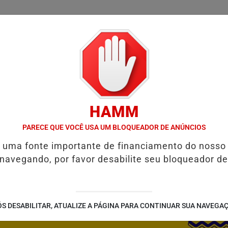
/
/
/
SSIFICADOS
COLUNAS
EMPREGOS
GUIA COMER
HAMM
 E RESTAURAR O EQUILÍBRIO EMOCIONAL
FIM DA COPA DO MUND
PARECE QUE VOCÊ USA UM BLOQUEADOR DE ANÚNCIOS
é uma fonte importante de financiamento do nosso
 navegando, por favor desabilite seu bloqueador de
S DESABILITAR, ATUALIZE A PÁGINA PARA CONTINUAR SUA NAVEGA