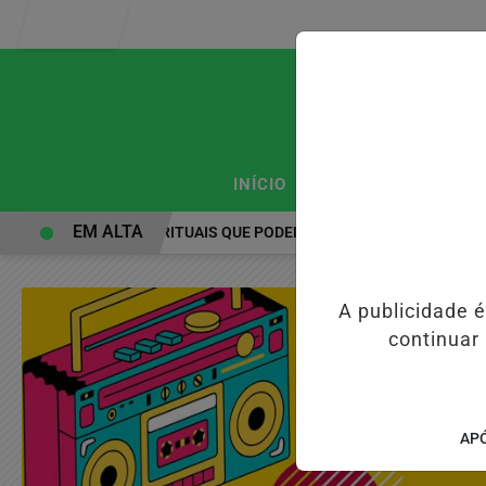
Entrar
/
/
INÍCIO
PODCASTS
CLA
EM ALTA
PRÁTICAS ESPIRITUAIS QUE PODEM FORTALECER A SAÚDE MENTAL
A publicidade 
continuar
APÓ