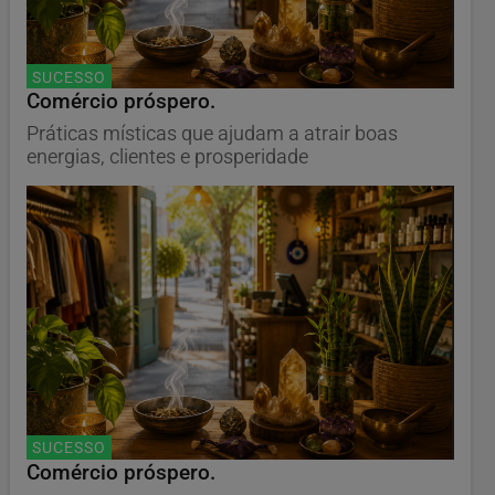
SUCESSO
Comércio próspero.
Práticas místicas que ajudam a atrair boas
energias, clientes e prosperidade
SUCESSO
Comércio próspero.