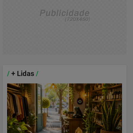
/
+ Lidas
/