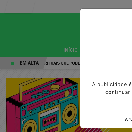
Entrar
/
/
INÍCIO
PODCASTS
CLA
EM ALTA
PRÁTICAS ESPIRITUAIS QUE PODEM FORTALECER A SAÚDE MENTAL 
A publicidade 
continuar
APÓ