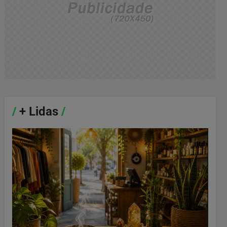
/
+ Lidas
/