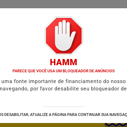
/
/
/
SSIFICADOS
COLUNAS
EMPREGOS
GUIA COMER
HAMM
E RESTAURAR O EQUILÍBRIO EMOCIONAL
FIM DA COPA DO MUND
PARECE QUE VOCÊ USA UM BLOQUEADOR DE ANÚNCIOS
é uma fonte importante de financiamento do nosso
 navegando, por favor desabilite seu bloqueador de
S DESABILITAR, ATUALIZE A PÁGINA PARA CONTINUAR SUA NAVEGA