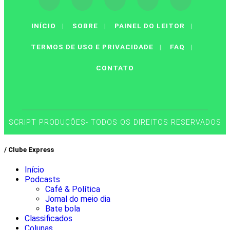
INÍCIO
|
SOBRE
|
PAINEL DO LEITOR
|
TERMOS DE USO E PRIVACIDADE
|
FAQ
|
CONTATO
SCRIPT PRODUÇÕES- TODOS OS DIREITOS RESERVADOS
/ Clube Express
Início
Podcasts
Café & Política
Jornal do meio dia
Bate bola
Classificados
Colunas