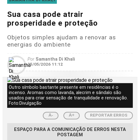
Sua casa pode atrair
prosperidade e proteção
Objetos simples ajudam a renovar as
energias do ambiente
Por
Samantha Di Khali
25/05/2026 11:12
Outro símbolo bastante presente em residências é o
incenso. Aromas como lavanda, alecrim e sândalo são
usados para criar sensação de tranquilidade e renovação.
Foto:Divulgação
REPORTAR ERROS
A-
A+
ESPAÇO PARA A COMUNICAÇÃO DE ERROS NESTA
POSTAGEM