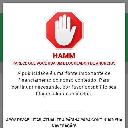
Entrar
HAMM
PARECE QUE VOCÊ USA UM BLOQUEADOR DE ANÚNCIOS
MENU
 QUE PODEM FORTALECER A SAÚDE MENTAL E RESTAURAR O EQUILÍB
A publicidade é uma fonte importante de
EM ALTA
financiamento do nosso conteúdo. Para
continuar navegando, por favor desabilite seu
bloqueador de anúncios.
BEM ESTAR
APÓS DESABILITAR, ATUALIZE A PÁGINA PARA CONTINUAR SUA
A Força Invisível da Natureza.
NAVEGAÇÃO!