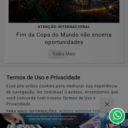
ATENÇÃO INTERNACIONAL
Fim da Copa do Mundo não encerra
oportunidades
Saiba Mais
Termos de Uso e Privacidade
Esse site utiliza cookies para melhorar sua experiência
INVEJA
de navegação. Ao continuar o acesso, entendemos que
Inveja disfarçada de amizade
você concorda com nossos Termos de Uso e
Privacidade.
Saiba Mais
PARA MAIS INFORMAÇÕES,
ACESSE NOSSOS TERMOS
CLICANDO AQUI
PROSSEGUIR