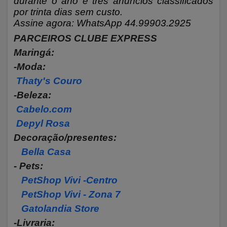
durante o ano e três anuncios classificados
por trinta dias sem custo.
Assine agora: WhatsApp 44.99903.2925
PARCEIROS CLUBE EXPRESS
Maringá:
-Moda:
Thaty's Couro
-Beleza:
Cabelo.com
Depyl Rosa
Decoração/presentes:
Bella Casa
- Pets:
PetShop Vivi -Centro
PetShop Vivi - Zona 7
Gatolandia Store
-Livraria: