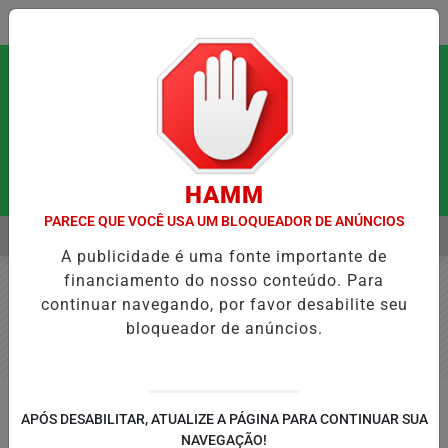
Entrar
HAMM
PARECE QUE VOCÊ USA UM BLOQUEADOR DE ANÚNCIOS
MENU
 QUE PODEM FORTALECER A SAÚDE MENTAL E RESTAURAR O EQUILÍB
A publicidade é uma fonte importante de
EM ALTA
financiamento do nosso conteúdo. Para
continuar navegando, por favor desabilite seu
bloqueador de anúncios.
GERAL
APÓS DESABILITAR, ATUALIZE A PÁGINA PARA CONTINUAR SUA
Giovanna Infante: Brasileira que
NAVEGAÇÃO!