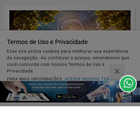
Termos de Uso e Privacidade
Esse site utiliza cookies para melhorar sua experiência
de navegação. Ao continuar o acesso, entendemos que
você concorda com nossos Termos de Uso e
Privacidade.
PARA MAIS INFORMAÇÕES,
ACESSE NOSSOS TERMOS
CLICANDO AQUI
PRATICAS ESPIRITUAIS
PROSSEGUIR
Práticas espirituais que podem
fortalecer a saúde mental e restaurar o...
Saiba Mais