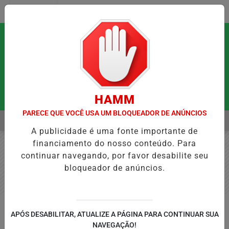
Entrar
HAMM
PARECE QUE VOCÊ USA UM BLOQUEADOR DE ANÚNCIOS
MENU
QUE PODEM FORTALECER A SAÚDE MENTAL E RESTAURAR O EQUILÍBR
A publicidade é uma fonte importante de
EM ALTA
financiamento do nosso conteúdo. Para
continuar navegando, por favor desabilite seu
bloqueador de anúncios.
GERAL
APÓS DESABILITAR, ATUALIZE A PÁGINA PARA CONTINUAR SUA
Juliane Urbano revela como
NAVEGAÇÃO!