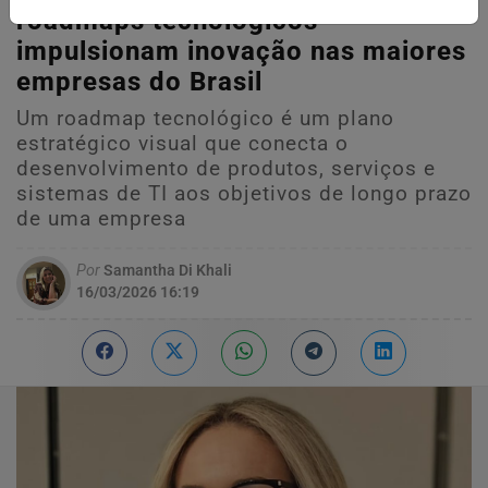
roadmaps tecnológicos
impulsionam inovação nas maiores
empresas do Brasil
Um roadmap tecnológico é um plano
estratégico visual que conecta o
desenvolvimento de produtos, serviços e
sistemas de TI aos objetivos de longo prazo
de uma empresa
Por
Samantha Di Khali
16/03/2026 16:19