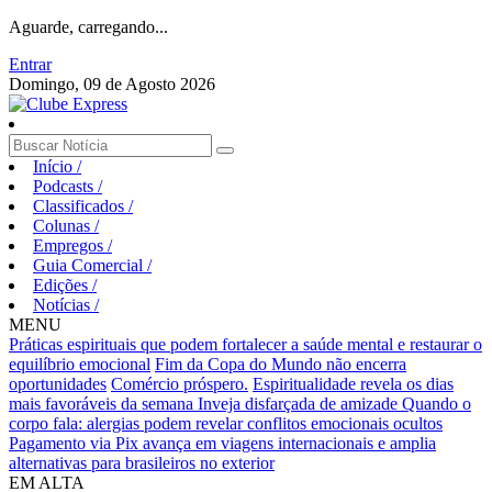
Aguarde, carregando...
Entrar
Domingo, 09 de Agosto 2026
Início
/
Podcasts
/
Classificados
/
Colunas
/
Empregos
/
Guia Comercial
/
Edições
/
Notícias
/
MENU
Práticas espirituais que podem fortalecer a saúde mental e restaurar o
equilíbrio emocional
Fim da Copa do Mundo não encerra
oportunidades
Comércio próspero.
Espiritualidade revela os dias
mais favoráveis da semana
Inveja disfarçada de amizade
Quando o
corpo fala: alergias podem revelar conflitos emocionais ocultos
Pagamento via Pix avança em viagens internacionais e amplia
alternativas para brasileiros no exterior
EM ALTA