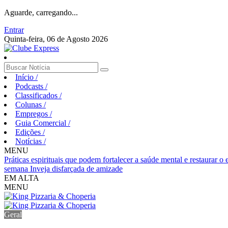
Aguarde, carregando...
Entrar
Quinta-feira, 06 de Agosto 2026
Início
/
Podcasts
/
Classificados
/
Colunas
/
Empregos
/
Guia Comercial
/
Edições
/
Notícias
/
MENU
Práticas espirituais que podem fortalecer a saúde mental e restaurar o
semana
Inveja disfarçada de amizade
EM ALTA
MENU
Geral