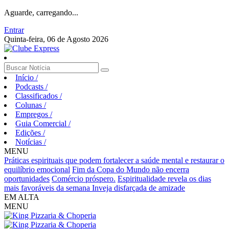
Aguarde, carregando...
Entrar
Quinta-feira, 06 de Agosto 2026
Início
/
Podcasts
/
Classificados
/
Colunas
/
Empregos
/
Guia Comercial
/
Edições
/
Notícias
/
MENU
Práticas espirituais que podem fortalecer a saúde mental e restaurar o
equilíbrio emocional
Fim da Copa do Mundo não encerra
oportunidades
Comércio próspero.
Espiritualidade revela os dias
mais favoráveis da semana
Inveja disfarçada de amizade
EM ALTA
MENU