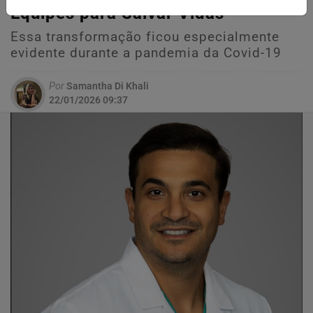
Equipes para Salvar Vidas
Essa transformação ficou especialmente
evidente durante a pandemia da Covid-19
Por
Samantha Di Khali
22/01/2026 09:37