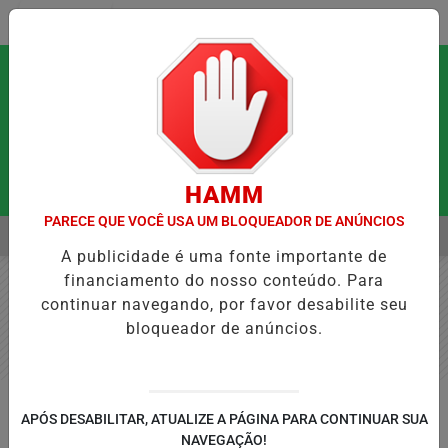
Entrar
HAMM
PARECE QUE VOCÊ USA UM BLOQUEADOR DE ANÚNCIOS
MENU
E PODEM FORTALECER A SAÚDE MENTAL E RESTAURAR O EQUILÍBRIO
A publicidade é uma fonte importante de
EM ALTA
financiamento do nosso conteúdo. Para
continuar navegando, por favor desabilite seu
bloqueador de anúncios.
GERAL
APÓS DESABILITAR, ATUALIZE A PÁGINA PARA CONTINUAR SUA
A Outra Face da Medicina: Liderar
NAVEGAÇÃO!