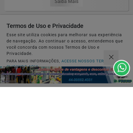
Saiba Mais
Termos de Uso e Privacidade
Esse site utiliza cookies para melhorar sua experiência
de navegação. Ao continuar o acesso, entendemos que
você concorda com nossos Termos de Uso e
Privacidade.
PARA MAIS INFORMAÇÕES,
ACESSE NOSSOS TERMOS
CLICANDO AQUI
PROSSEGUIR
PRATICAS ESPIRITUAIS
Práticas espirituais que podem
fortalecer a saúde mental e restaurar o...