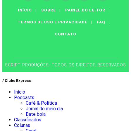
INÍCIO
|
SOBRE
|
PAINEL DO LEITOR
|
TERMOS DE USO E PRIVACIDADE
|
FAQ
|
CONTATO
SCRIPT PRODUÇÕES- TODOS OS DIREITOS RESERVADOS
/ Clube Express
Início
Podcasts
Café & Política
Jornal do meio dia
Bate bola
Classificados
Colunas
Geral