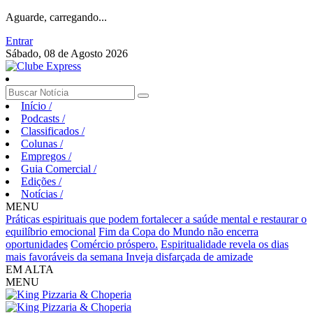
Aguarde, carregando...
Entrar
Sábado, 08 de Agosto 2026
Início
/
Podcasts
/
Classificados
/
Colunas
/
Empregos
/
Guia Comercial
/
Edições
/
Notícias
/
MENU
Práticas espirituais que podem fortalecer a saúde mental e restaurar o
equilíbrio emocional
Fim da Copa do Mundo não encerra
oportunidades
Comércio próspero.
Espiritualidade revela os dias
mais favoráveis da semana
Inveja disfarçada de amizade
EM ALTA
MENU