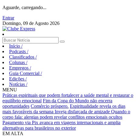
Aguarde, carregando...
Entrar
Domingo, 09 de Agosto 2026
Início
/
Podcasts
/
Classificados
/
Colunas
/
Empregos
/
Guia Comercial
/
Edições
/
Notícias
/
MENU
Práticas espirituais que podem fortalecer a saúde mental e restaurar o
equilíbrio emocional
Fim da Copa do Mundo não encerra
oportunidades
Comércio próspero.
Espiritualidade revela os dias
mais favoráveis da semana
Inveja disfarçada de amizade
Quando o
corpo fala: alergias podem revelar conflitos emocionais ocultos
Pagamento via Pix avança em viagens internacionais e amplia
alternativas para brasileiros no exterior
EM ALTA