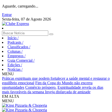
Aguarde, carregando...
Entrar
Sexta-feira, 07 de Agosto 2026
Início
/
Podcasts
/
Classificados
/
Colunas
/
Empregos
/
Guia Comercial
/
Edições
/
Notícias
/
MENU
Práticas espirituais que podem fortalecer a saúde mental e restaurar o
equilíbrio emocional
Fim da Copa do Mundo não encerra
oportunidades
Comércio próspero.
Espiritualidade revela os dias
mais favoráveis da semana
Inveja disfarçada de amizade
EM ALTA
MENU