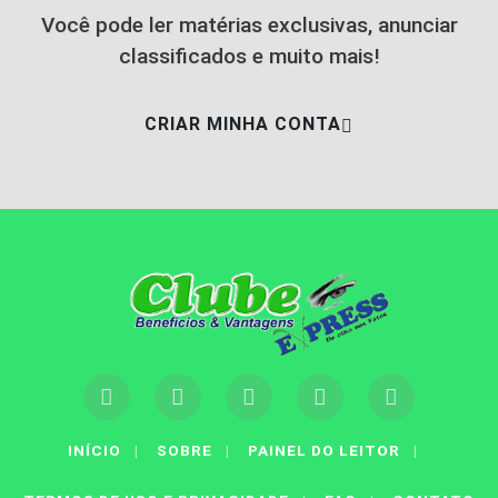
Você pode ler matérias exclusivas, anunciar
classificados e muito mais!
CRIAR MINHA CONTA
Termos de Uso e Privacidade
INÍCIO
|
SOBRE
|
PAINEL DO LEITOR
|
Esse site utiliza cookies para melhorar sua
experiência de navegação. Ao continuar o acesso,